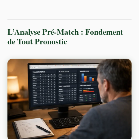
L’Analyse Pré-Match : Fondement
de Tout Pronostic