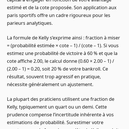
estimé et de la cote proposée. Son application aux
paris sportifs offre un cadre rigoureux pour les
parieurs analytiques.
La formule de Kelly s’exprime ainsi : fraction à miser
= (probabilité estimée × cote – 1) / (cote – 1). Si vous
estimez une probabilité de victoire à 60 % et que la
cote affiche 2.00, le calcul donne (0.60 × 2.00 – 1) /
(2.00 – 1) = 0.20, soit 20 % de votre bankroll. Ce
résultat, souvent trop agressif en pratique,
nécessite généralement un ajustement.
La plupart des praticiens utilisent une fraction de
Kelly, typiquement un quart ou un demi. Cette
prudence compense l’incertitude inhérente à vos
estimations de probabilité. Surestimer votre