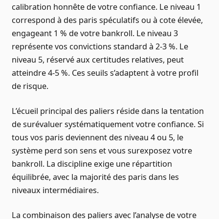
calibration honnête de votre confiance. Le niveau 1
correspond à des paris spéculatifs ou à cote élevée,
engageant 1 % de votre bankroll. Le niveau 3
représente vos convictions standard à 2-3 %. Le
niveau 5, réservé aux certitudes relatives, peut
atteindre 4-5 %. Ces seuils s’adaptent à votre profil
de risque.
L’écueil principal des paliers réside dans la tentation
de surévaluer systématiquement votre confiance. Si
tous vos paris deviennent des niveau 4 ou 5, le
système perd son sens et vous surexposez votre
bankroll. La discipline exige une répartition
équilibrée, avec la majorité des paris dans les
niveaux intermédiaires.
La combinaison des paliers avec l’analyse de votre