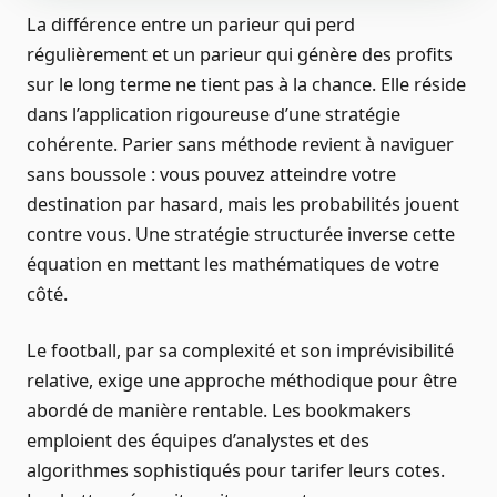
La différence entre un parieur qui perd
régulièrement et un parieur qui génère des profits
sur le long terme ne tient pas à la chance. Elle réside
dans l’application rigoureuse d’une stratégie
cohérente. Parier sans méthode revient à naviguer
sans boussole : vous pouvez atteindre votre
destination par hasard, mais les probabilités jouent
contre vous. Une stratégie structurée inverse cette
équation en mettant les mathématiques de votre
côté.
Le football, par sa complexité et son imprévisibilité
relative, exige une approche méthodique pour être
abordé de manière rentable. Les bookmakers
emploient des équipes d’analystes et des
algorithmes sophistiqués pour tarifer leurs cotes.