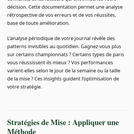
décision. Cette documentation permet une analyse
rétrospective de vos erreurs et de vos réussites,
base de toute amélioration.
L’analyse périodique de votre journal révèle des
patterns invisibles au quotidien. Gagnez-vous plus
sur certains championnats ? Certains types de paris
vous réussissent-ils mieux ? Vos performances
varient-elles selon le jour de la semaine ou la taille
de la mise ? Ces insights guident l’optimisation de
votre stratégie.
Stratégies de Mise : Appliquer une
Méthode