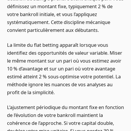
définissez un montant fixe, typiquement 2 % de
votre bankroll initiale, et vous l’appliquez
systématiquement. Cette discipline mécanique
convient particulièrement aux débutants.
La limite du flat betting apparaît lorsque vous
identifiez des opportunités de valeur variable. Miser
le même montant sur un pari où vous estimez avoir
10 % d’avantage et sur un pari où votre avantage
estimé atteint 2 % sous-optimise votre potentiel. La
méthode ignore les nuances de vos analyses au
profit de la simplicité.
L’ajustement périodique du montant fixe en fonction
de l’évolution de votre bankroll maintient la
cohérence de l’approche. Si votre capital double,
doublez votre mise unitaire. Si vous perdez 30 %,