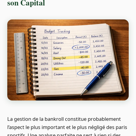
son Capital
La gestion de la bankroll constitue probablement
l’aspect le plus important et le plus négligé des paris
sportifs. Une analyse parfaite ne sert à rien si des