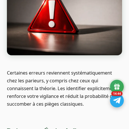
Certaines erreurs reviennent systématiquement
chez les parieurs, y compris chez ceux qui
connaissent la théorie. Les identifier explicitement
14:43
renforce votre vigilance et réduit la probabilité de
succomber à ces pièges classiques.