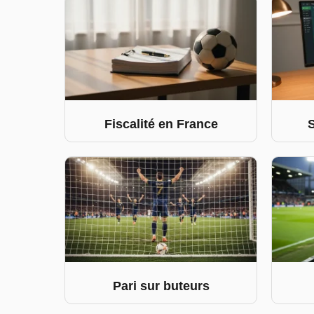
Fiscalité en France
S
Pari sur buteurs