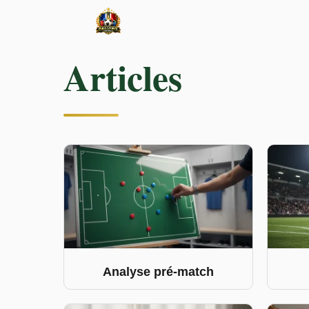
Articles
Analyse pré-match