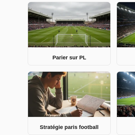
Parier sur PL
Stratégie paris football