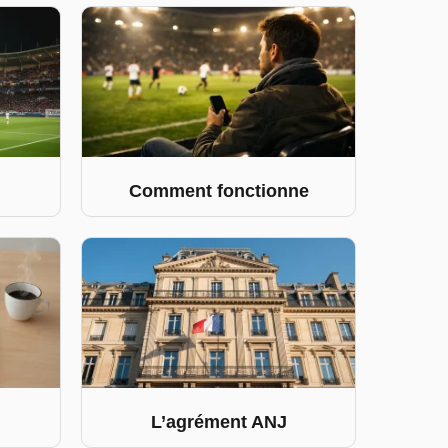
Comment fonctionne
L’agrément ANJ