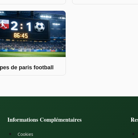
pes de paris football
Informations Complémentaires
Res
Cookies