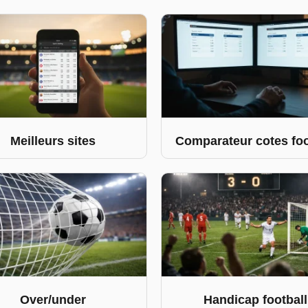
Meilleurs sites
Comparateur cotes foo
Over/under
Handicap football