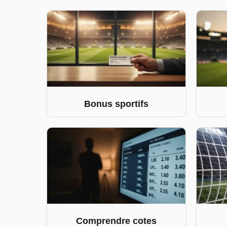
Bonus sportifs
Comprendre cotes