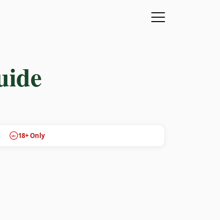
uide
18+ Only
18+