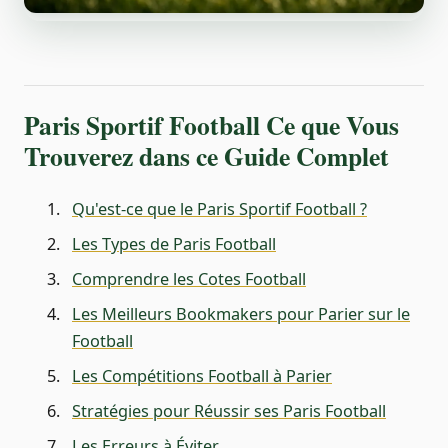
Paris Sportif Football Ce que Vous
Trouverez dans ce Guide Complet
Qu'est-ce que le Paris Sportif Football ?
Les Types de Paris Football
Comprendre les Cotes Football
Les Meilleurs Bookmakers pour Parier sur le
Football
Les Compétitions Football à Parier
Stratégies pour Réussir ses Paris Football
Les Erreurs à Éviter