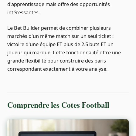
d'apprentissage mais offre des opportunités
intéressantes.
Le Bet Builder permet de combiner plusieurs
marchés d'un même match sur un seul ticket :
victoire d'une équipe ET plus de 2.5 buts ET un
joueur qui marque. Cette fonctionnalité offre une
grande flexibilité pour construire des paris
correspondant exactement à votre analyse.
Comprendre les Cotes Football