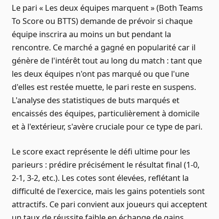
Le pari « Les deux équipes marquent » (Both Teams
To Score ou BTTS) demande de prévoir si chaque
équipe inscrira au moins un but pendant la
rencontre. Ce marché a gagné en popularité car il
génère de l'intérêt tout au long du match : tant que
les deux équipes n'ont pas marqué ou que l'une
d'elles est restée muette, le pari reste en suspens.
L'analyse des statistiques de buts marqués et
encaissés des équipes, particulièrement à domicile
et à l'extérieur, s'avère cruciale pour ce type de pari.
Le score exact représente le défi ultime pour les
parieurs : prédire précisément le résultat final (1-0,
2-1, 3-2, etc.). Les cotes sont élevées, reflétant la
difficulté de l'exercice, mais les gains potentiels sont
attractifs. Ce pari convient aux joueurs qui acceptent
un taux de réussite faible en échange de gains