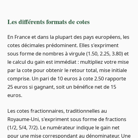
Les différents formats de cotes
En France et dans la plupart des pays européens, les
cotes décimales prédominent. Elles s'expriment
sous forme de nombres à virgule (1.50, 2.25, 3.80) et
le calcul du gain est immédiat : multipliez votre mise
par la cote pour obtenir le retour total, mise initiale
comprise. Un pari de 10 euros à cote 2.50 rapporte
25 euros si gagnant, soit un bénéfice net de 15
euros.
Les cotes fractionnaires, traditionnelles au
Royaume-Uni, s'expriment sous forme de fractions
(1/2, 5/4, 7/2). Le numérateur indique le gain net
pour une mise correspondant au dénominateur. Une