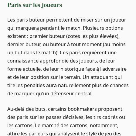
Paris sur les joueurs
Les paris buteur permettent de miser sur un joueur
qui marquera pendant le match. Plusieurs options
existent : premier buteur (cotes les plus élevées),
dernier buteur, ou buteur à tout moment (au moins
un but dans le match). Ces paris requièrent une
connaissance approfondie des joueurs, de leur
forme actuelle, de leur historique face à l'adversaire
et de leur position sur le terrain. Un attaquant qui
tire les penalties aura naturellement plus de chances
de marquer qu'un défenseur central.
Au-delà des buts, certains bookmakers proposent
des paris sur les passes décisives, les tirs cadrés ou
les cartons. Le marché des cartons, notamment,
attire les parieurs qui analysent le style de jeu des