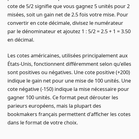
cote de 5/2 signifie que vous gagnez 5 unités pour 2
misées, soit un gain net de 2.5 fois votre mise. Pour
convertir en cote décimale, divisez le numérateur
par le dénominateur et ajoutez 1 : 5/2 = 2.5 + 1 = 3.50
en décimal.
Les cotes américaines, utilisées principalement aux
États-Unis, fonctionnent différemment selon qu'elles
sont positives ou négatives. Une cote positive (+200)
indique le gain net pour une mise de 100 unités. Une
cote négative (-150) indique la mise nécessaire pour
gagner 100 unités. Ce format peut dérouter les
parieurs européens, mais la plupart des
bookmakers français permettent d'afficher les cotes
dans le format de votre choix.