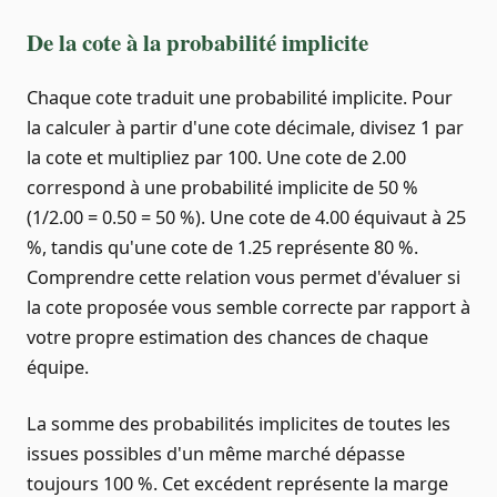
De la cote à la probabilité implicite
Chaque cote traduit une probabilité implicite. Pour
la calculer à partir d'une cote décimale, divisez 1 par
la cote et multipliez par 100. Une cote de 2.00
correspond à une probabilité implicite de 50 %
(1/2.00 = 0.50 = 50 %). Une cote de 4.00 équivaut à 25
%, tandis qu'une cote de 1.25 représente 80 %.
Comprendre cette relation vous permet d'évaluer si
la cote proposée vous semble correcte par rapport à
votre propre estimation des chances de chaque
équipe.
La somme des probabilités implicites de toutes les
issues possibles d'un même marché dépasse
toujours 100 %. Cet excédent représente la marge