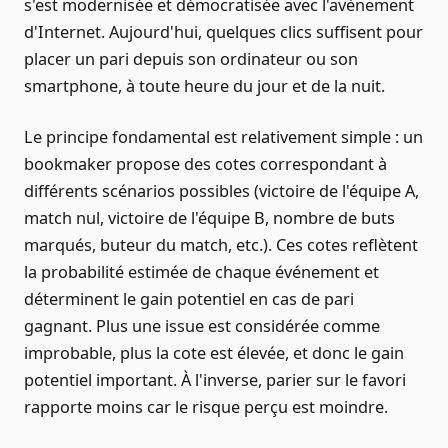
s'est modernisée et démocratisée avec l'avènement
d'Internet. Aujourd'hui, quelques clics suffisent pour
placer un pari depuis son ordinateur ou son
smartphone, à toute heure du jour et de la nuit.
Le principe fondamental est relativement simple : un
bookmaker propose des cotes correspondant à
différents scénarios possibles (victoire de l'équipe A,
match nul, victoire de l'équipe B, nombre de buts
marqués, buteur du match, etc.). Ces cotes reflètent
la probabilité estimée de chaque événement et
déterminent le gain potentiel en cas de pari
gagnant. Plus une issue est considérée comme
improbable, plus la cote est élevée, et donc le gain
potentiel important. À l'inverse, parier sur le favori
rapporte moins car le risque perçu est moindre.