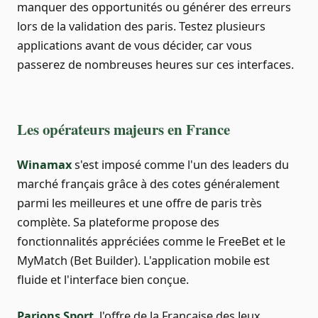
manquer des opportunités ou générer des erreurs
lors de la validation des paris. Testez plusieurs
applications avant de vous décider, car vous
passerez de nombreuses heures sur ces interfaces.
Les opérateurs majeurs en France
Winamax
s'est imposé comme l'un des leaders du
marché français grâce à des cotes généralement
parmi les meilleures et une offre de paris très
complète. Sa plateforme propose des
fonctionnalités appréciées comme le FreeBet et le
MyMatch (Bet Builder). L'application mobile est
fluide et l'interface bien conçue.
Parions Sport
, l'offre de la Française des Jeux,