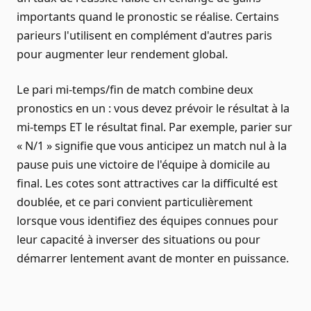
importants quand le pronostic se réalise. Certains
parieurs l'utilisent en complément d'autres paris
pour augmenter leur rendement global.
Le pari mi-temps/fin de match combine deux
pronostics en un : vous devez prévoir le résultat à la
mi-temps ET le résultat final. Par exemple, parier sur
« N/1 » signifie que vous anticipez un match nul à la
pause puis une victoire de l'équipe à domicile au
final. Les cotes sont attractives car la difficulté est
doublée, et ce pari convient particulièrement
lorsque vous identifiez des équipes connues pour
leur capacité à inverser des situations ou pour
démarrer lentement avant de monter en puissance.