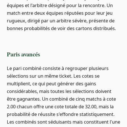
équipes et l'arbitre désigné pour la rencontre. Un
match entre deux équipes réputées pour leur jeu
rugueux, dirigé par un arbitre sévère, présente de
bonnes probabilités de voir des cartons distribués.
Paris avancés
Le pari combiné consiste à regrouper plusieurs
sélections sur un même ticket. Les cotes se
multiplient, ce qui peut générer des gains
considérables, mais toutes les sélections doivent
être gagnantes. Un combiné de cinq matchs à cote
2.00 chacun offre une cote totale de 32.00, mais la
probabilité de réussite s'effondre statistiquement.
Les combinés sont séduisants mais constituent l'une