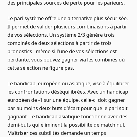
des principales sources de perte pour les parieurs.
Le pari système offre une alternative plus sécurisée.
Il permet de valider plusieurs combinaisons à partir
de vos sélections. Un système 2/3 génère trois
combinés de deux sélections à partir de trois
pronostics : même si l'une de vos sélections est
perdante, vous pouvez gagner via les combinés où
cette sélection ne figure pas.
Le handicap, européen ou asiatique, vise à équilibrer
les confrontations déséquilibrées. Avec un handicap
européen de -1 sur une équipe, celle-ci doit gagner
par au moins deux buts d'écart pour que le pari soit
gagnant. Le handicap asiatique fonctionne avec des
demi-buts qui éliminent la possibilité de match nul.
Maîtriser ces subtilités demande un temps