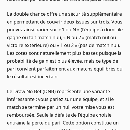
La double chance offre une sécurité supplémentaire
en permettant de couvrir deux issues sur trois. Vous
pouvez ainsi parier sur « 1 ou N » (l'équipe à domicile
gagne ou fait match nul), « N ou 2 » (match nul ou
victoire extérieure) ou « 1 ou 2 » (pas de match nul).
Les cotes sont naturellement plus basses puisque la
probabilité de gain est plus élevée, mais ce type de
pari convient parfaitement aux matchs équilibrés où
le résultat est incertain.
Le Draw No Bet (DNB) représente une variante
intéressante : vous pariez sur une équipe, et si le
match se termine par un nul, votre mise vous est
remboursée. Seule la défaite de l'équipe choisie
entraîne la perte du pari. Cette option constitue un