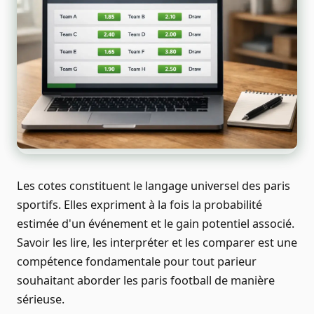
Les cotes constituent le langage universel des paris
sportifs. Elles expriment à la fois la probabilité
estimée d'un événement et le gain potentiel associé.
Savoir les lire, les interpréter et les comparer est une
compétence fondamentale pour tout parieur
souhaitant aborder les paris football de manière
sérieuse.